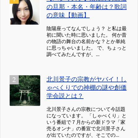
の旦那・本名・年齢は？歌詞
の意味【動画】
陰陽座ってなんでしょう？ と私は最
初に聞いた時に思いました。 何か昔
の物語の舞台の名前かな？とか単純
に思っちゃいました。 で、ちょっと
調べてみたんですが、...
北川景子の宗教がヤバイ！し
ゃべくりでの神棚の謎や創価
学会説とは？
北川景子さんの宗教について今話題
になっています。 「しゃべくり」と
いう番組で７月からの新ドラマ「家
売るオンナ」の番宣で北川景子さん
が出ていたのですが、そこでの...