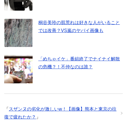
桐谷美玲の肌荒れは好きな人がいること
では改善？VS嵐のヤバイ画像も
「めちゃイケ」番組終了でナイナイ解散
の危機？！不仲なのは誰？
「
スザンヌの劣化が激しいw！【画像】熊本と東京の往
復で疲れたか？
」