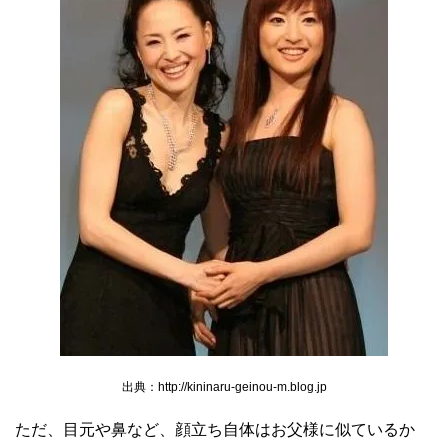
出典：http://kininaru-geinou-m.blog.jp
ただ、目元や鼻など、顔立ち自体はお父様に似ているか