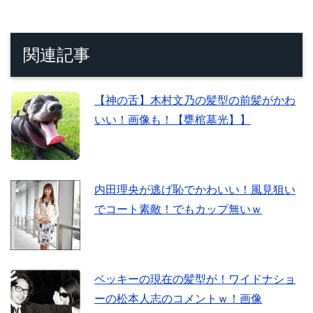
関連記事
【神の舌】木村文乃の髪型の前髪がかわ
いい！画像も！【甕棺墓光】】
内田理央が逃げ恥でかわいい！風見狙い
でコート素敵！でもカップ無いｗ
ベッキーの現在の髪型が！ワイドナショ
ーの松本人志のコメントｗ！画像