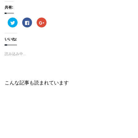
共有:
ク
F
ク
リ
a
リ
ッ
c
ッ
ク
e
ク
し
b
し
いいね:
て
o
て
T
o
G
w
k
o
i
で
o
読み込み中...
t
共
g
t
有
l
e
す
e
r
る
+
で
に
で
共
は
共
有
ク
有
(
リ
(
こんな記事も読まれています
新
ッ
新
し
ク
し
い
し
い
ウ
て
ウ
ィ
く
ィ
ン
だ
ン
ド
さ
ド
ウ
い
ウ
で
(
で
開
新
開
き
し
き
ま
い
ま
す
ウ
す
)
ィ
)
ン