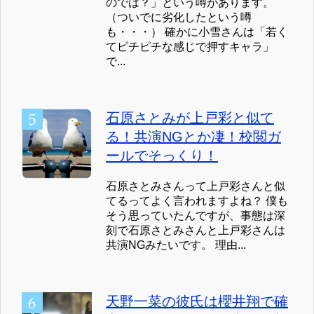
のでは？」という噂があります。
（ついでに劣化したという噂
も・・・） 確かに小雪さんは「若く
てピチピチな感じで押すキャラ」
で...
石原さとみが上戸彩と似て
る！共演NGとか凄！校閲ガ
ールでそっくり！
石原さとみさんって上戸彩さんと似
てるってよく言われますよね？ 僕も
そう思っていたんですが、事態は深
刻で石原さとみさんと上戸彩さんは
共演NGみたいです。 理由...
天野一菜の彼氏は櫻井翔で確