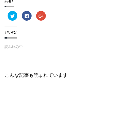
共有:
ク
F
ク
リ
a
リ
ッ
c
ッ
ク
e
ク
し
b
し
いいね:
て
o
て
T
o
G
w
k
o
i
で
o
読み込み中...
t
共
g
t
有
l
e
す
e
r
る
+
で
に
で
共
は
共
有
ク
有
(
リ
(
こんな記事も読まれています
新
ッ
新
し
ク
し
い
し
い
ウ
て
ウ
ィ
く
ィ
ン
だ
ン
ド
さ
ド
ウ
い
ウ
で
(
で
開
新
開
き
し
き
ま
い
ま
す
ウ
す
)
ィ
)
ン
ド
ウ