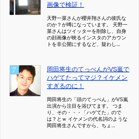
画像で検証！
天野一菜さんが櫻井翔さんの彼氏な
のか？が噂になっています。 天野一
菜さんはツイッターを削除し、自身
の顔画像が映るインスタのアカウン
トを非公開にするなど、疑わし...
岡田将生のてっぺんがVS嵐で
ハゲてたってマジ？イケメン
すぎるのに！
岡田将生の「頭のてっぺん」がVS嵐
出演から注目を浴びてます。 つま
り、その・・・「ハゲてた」ので
は？とｗ イケメンの代名詞のような
岡田将生さんですから、ちょ...