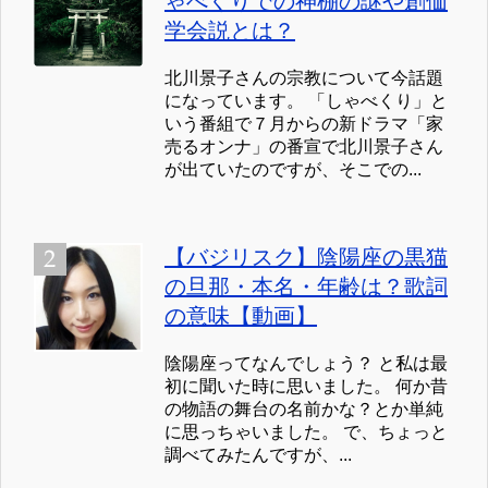
ゃべくりでの神棚の謎や創価
学会説とは？
北川景子さんの宗教について今話題
になっています。 「しゃべくり」と
いう番組で７月からの新ドラマ「家
売るオンナ」の番宣で北川景子さん
が出ていたのですが、そこでの...
【バジリスク】陰陽座の黒猫
の旦那・本名・年齢は？歌詞
の意味【動画】
陰陽座ってなんでしょう？ と私は最
初に聞いた時に思いました。 何か昔
の物語の舞台の名前かな？とか単純
に思っちゃいました。 で、ちょっと
調べてみたんですが、...