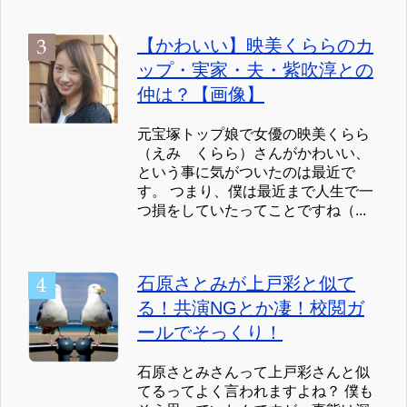
【かわいい】映美くららのカ
ップ・実家・夫・紫吹淳との
仲は？【画像】
元宝塚トップ娘で女優の映美くらら
（えみ くらら）さんがかわいい、
という事に気がついたのは最近で
す。 つまり、僕は最近まで人生で一
つ損をしていたってことですね（...
石原さとみが上戸彩と似て
る！共演NGとか凄！校閲ガ
ールでそっくり！
石原さとみさんって上戸彩さんと似
てるってよく言われますよね？ 僕も