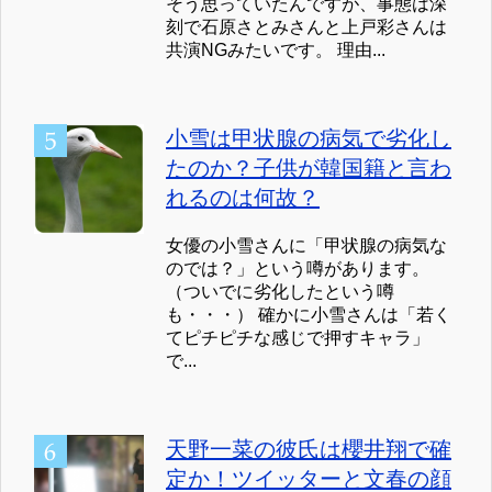
そう思っていたんですが、事態は深
刻で石原さとみさんと上戸彩さんは
共演NGみたいです。 理由...
小雪は甲状腺の病気で劣化し
たのか？子供が韓国籍と言わ
れるのは何故？
女優の小雪さんに「甲状腺の病気な
のでは？」という噂があります。
（ついでに劣化したという噂
も・・・） 確かに小雪さんは「若く
てピチピチな感じで押すキャラ」
で...
天野一菜の彼氏は櫻井翔で確
定か！ツイッターと文春の顔