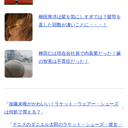
柳田将洋は髪を気にしすぎでは？髪型を
直した回数が凄いことに・・・！
種田仁は現在会社員で内装業だった！嫁
の智美は不育症だった！
「
加藤未唯がかわいい！ラケット・ウェアー・シューズ
は何処で買える？
」
「
テニスのダニエル太郎のラケット・シューズ・彼女・