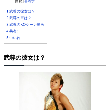
目次
[
非表示
]
1
武尊の彼女は？
2
武尊の車は？
3
武尊のKOシーン動画
4
共有:
5
いいね:
武尊の彼女は？