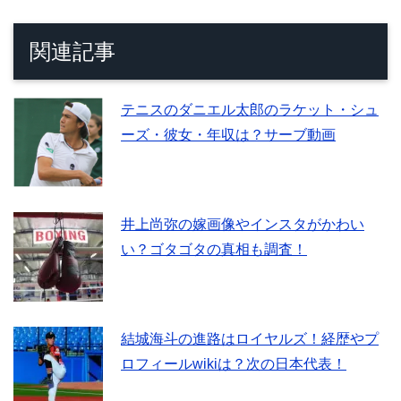
関連記事
テニスのダニエル太郎のラケット・シュ
ーズ・彼女・年収は？サーブ動画
井上尚弥の嫁画像やインスタがかわい
い？ゴタゴタの真相も調査！
結城海斗の進路はロイヤルズ！経歴やプ
ロフィールwikiは？次の日本代表！