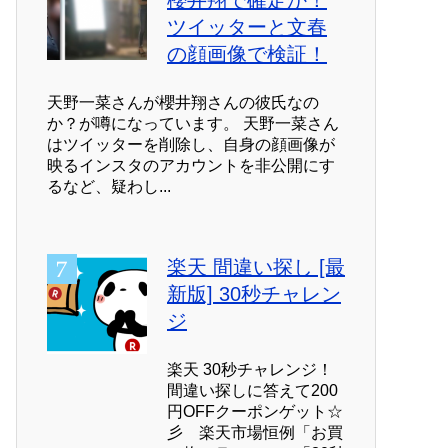
櫻井翔で確定か！
ツイッターと文春
の顔画像で検証！
天野一菜さんが櫻井翔さんの彼氏なの
か？が噂になっています。 天野一菜さん
はツイッターを削除し、自身の顔画像が
映るインスタのアカウントを非公開にす
るなど、疑わし...
楽天 間違い探し [最
新版] 30秒チャレン
ジ
楽天 30秒チャレンジ！
間違い探しに答えて200
円OFFクーポンゲット☆
彡 楽天市場恒例「お買