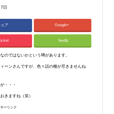
月7日
芸能人
シェア
Google+
ocket
feedly
害なのではないかという噂があります。
ティーンさんですが、色々話の種が尽きませんね
すが・・・
ておきますね（笑）
ンサーリンク