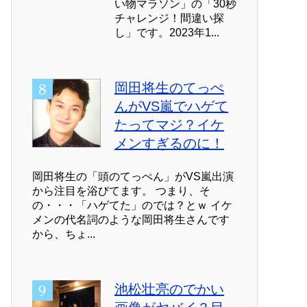
い物マラソン」の「30秒
チャレンジ！間違い探
し」です。2023年1...
岡田将生のてっぺ
んがVS嵐でハゲて
たってマジ？イケ
メンすぎるのに！
岡田将生の「頭のてっぺん」がVS嵐出演
から注目を浴びてます。 つまり、そ
の・・・「ハゲてた」のでは？とｗ イケ
メンの代名詞のような岡田将生さんです
から、ちょ...
池松壮亮のでかい