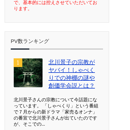
で、基本的には控えさせていただいてお
ります。
PV数ランキング
北川景子の宗教が
ヤバイ！しゃべく
りでの神棚の謎や
創価学会説とは？
北川景子さんの宗教について今話題にな
っています。 「しゃべくり」という番組
で７月からの新ドラマ「家売るオンナ」
の番宣で北川景子さんが出ていたのです
が、そこでの...