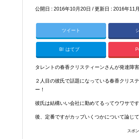
公開日 :
2016年10月20日
/ 更新日 :
2016年11
ツイート
B!
はてブ
P
タレントの春香クリスティーンさんが発達障
２人目の彼氏で話題になっている春香クリス
ー！
彼氏は結構いい会社に勤めてるってウワサで
後、定番ですがカップいくつかについて論じ
スポ