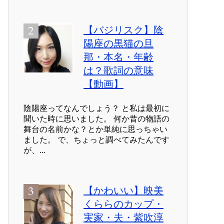
【バジリスク】陰
陽座の黒猫の旦
那・本名・年齢
は？歌詞の意味
【動画】
陰陽座ってなんでしょう？ と私は最初に
聞いた時に思いました。 何か昔の物語の
舞台の名前かな？とか単純に思っちゃい
ました。 で、ちょっと調べてみたんです
が、...
【かわいい】映美
くららのカップ・
実家・夫・紫吹淳