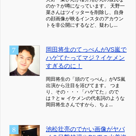
のか？が噂になっています。 天野一
菜さんはツイッターを削除し、自身
の顔画像が映るインスタのアカウン
トを非公開にするなど、疑わし...
岡田将生のてっぺんがVS嵐で
ハゲてたってマジ？イケメン
すぎるのに！
岡田将生の「頭のてっぺん」がVS嵐
出演から注目を浴びてます。 つま
り、その・・・「ハゲてた」ので
は？とｗ イケメンの代名詞のような
岡田将生さんですから、ちょ...
池松壮亮のでかい画像がヤバ