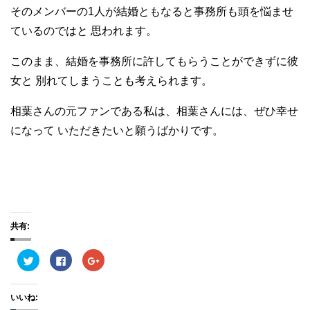
そのメンバーの1人が結婚ともなると事務所も頭を悩ませ
ているのではと 思われます。
このまま、結婚を事務所に許してもらうことができずに彼
女と 別れてしまうことも考えられます。
元
相葉さんの
ファンである私は、相葉さんには、ぜひ幸せ
になって いただきたいと願うばかりです。
共有:
ク
F
ク
リ
a
リ
ッ
c
ッ
ク
e
ク
し
b
し
いいね:
て
o
て
T
o
G