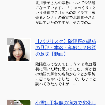
北川景子さんの宗教について今話題
になっています。 「しゃべくり」と
いう番組で７月からの新ドラマ「家
売るオンナ」の番宣で北川景子さん
が出ていたのですが、そこでの...
【バジリスク】陰陽座の黒猫
の旦那・本名・年齢は？歌詞
の意味【動画】
陰陽座ってなんでしょう？ と私は最
初に聞いた時に思いました。 何か昔
の物語の舞台の名前かな？とか単純
に思っちゃいました。 で、ちょっと
調べてみたんですが、...
小雪は甲状腺の病気で劣化し