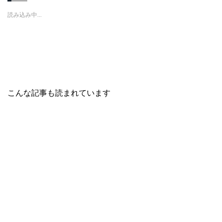
w
k
o
i
で
o
読み込み中...
t
共
g
t
有
l
e
す
e
r
る
+
で
に
で
共
は
共
有
ク
有
(
リ
(
新
ッ
新
し
ク
し
い
し
い
ウ
て
ウ
ィ
く
ィ
こんな記事も読まれています
ン
だ
ン
ド
さ
ド
ウ
い
ウ
で
(
で
開
新
開
き
し
き
ま
い
ま
す
ウ
す
)
ィ
)
ン
ド
ウ
で
開
き
ま
す
)