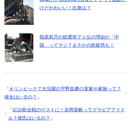
けどかわいい！出身は？
指原莉乃が総選挙で１位の理由が「中
国」ってマジ？まさかの枕疑惑も！
「
オリンピックで大活躍の宇野昌磨の実家や家族って？
彼女はいるの？
」
「
紅白歌合戦のゲストに！吉岡里帆ってグラビアアイド
ル？彼氏はいるの？
」