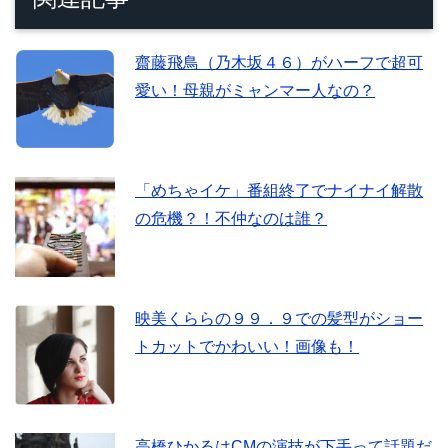
齋藤飛鳥（乃木坂４６）がハーフで超可
愛い！母親がミャンマー人なの？
「めちゃイケ」番組終了でナイナイ解散
の危機？！不仲なのは誰？
映美くららの９９．９での髪型がショー
トカットでかわいい！画像も！
高橋ひかるはCMの演技が下手って話題だ