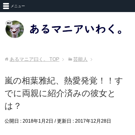
メニュー
あるマニア曰く。
TOP
芸能人
嵐の相葉雅紀、熱愛発覚！！す
でに両親に紹介済みの彼女と
は？
公開日 :
2018年1月2日
/ 更新日 :
2017年12月28日
芸能人