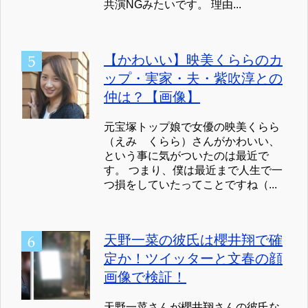
共演NGみたいです。 理由...
【かわいい】映美くららのカ
ップ・実家・夫・紫吹淳との
仲は？【画像】
元宝塚トップ娘で女優の映美くらら
（えみ くらら）さんがかわいい、
という事に気がついたのは最近で
す。 つまり、僕は最近まで人生で一
つ損をしていたってことですね（...
天野一菜の彼氏は櫻井翔で確
定か！ツイッターと文春の顔
画像で検証！
天野一菜さんが櫻井翔さんの彼氏な