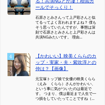
る！共演NGとか凄！校閲ガ
ールでそっくり！
石原さとみさんって上戸彩さんと似
てるってよく言われますよね？ 僕も
そう思っていたんですが、事態は深
刻で石原さとみさんと上戸彩さんは
共演NGみたいです。 理由...
【かわいい】映美くららのカ
ップ・実家・夫・紫吹淳との
仲は？【画像】
元宝塚トップ娘で女優の映美くらら
（えみ くらら）さんがかわいい、
という事に気がついたのは最近で
す。 つまり、僕は最近まで人生で一
つ損をしていたってことですね（...