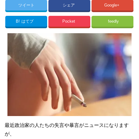
ツイート
シェア
Google+
B!
はてブ
Pocket
feedly
最近政治家の人たちの失言や暴言がニュースになります
が、