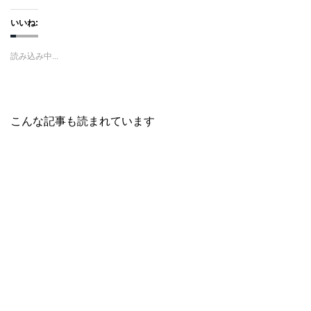
ク
e
ク
し
b
し
いいね:
て
o
て
T
o
G
w
k
o
i
で
o
読み込み中...
t
共
g
t
有
l
e
す
e
r
る
+
で
に
で
共
は
共
有
ク
有
(
リ
(
こんな記事も読まれています
新
ッ
新
し
ク
し
い
し
い
ウ
て
ウ
ィ
く
ィ
ン
だ
ン
ド
さ
ド
ウ
い
ウ
で
(
で
開
新
開
き
し
き
ま
い
ま
す
ウ
す
)
ィ
)
ン
ド
ウ
で
開
き
ま
す
)