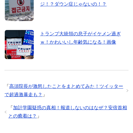
ジ！？ダウン症じゃないの！？
トランプ大統領の息子がイケメン過ぎ
ｗ！かわいいし年齢気になる！画像
「
高須院長が激怒したことをまとめてみた！ツイッター
で超過激暴走も？
」
「
加計学園疑惑の真相！報道しないのはなぜ？安倍首相
との癒着は？
」