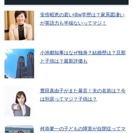
安倍昭恵の若い頃w学歴は？家系図凄い
が英語力も半端ないってマジ！
小池都知事はなぜ独身？結婚歴は？旦那
と子供は？最新評価も
豊田真由子がまた暴言！夫の名前は？今
は別居ってマジ？子供は？
舛添要一の子どもの障害が自閉症ってマ