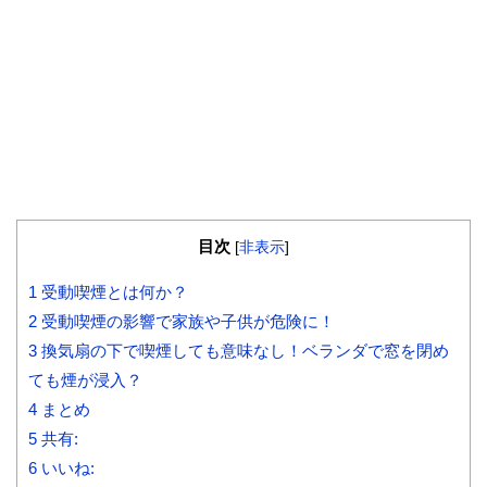
目次
[
非表示
]
1
受動喫煙とは何か？
2
受動喫煙の影響で家族や子供が危険に！
3
換気扇の下で喫煙しても意味なし！ベランダで窓を閉め
ても煙が浸入？
4
まとめ
5
共有:
6
いいね: