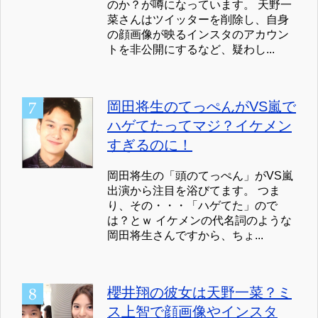
のか？が噂になっています。 天野一
菜さんはツイッターを削除し、自身
の顔画像が映るインスタのアカウン
トを非公開にするなど、疑わし...
岡田将生のてっぺんがVS嵐で
ハゲてたってマジ？イケメン
すぎるのに！
岡田将生の「頭のてっぺん」がVS嵐
出演から注目を浴びてます。 つま
り、その・・・「ハゲてた」ので
は？とｗ イケメンの代名詞のような
岡田将生さんですから、ちょ...
櫻井翔の彼女は天野一菜？ミ
ス上智で顔画像やインスタ