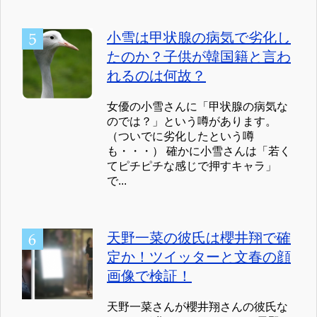
小雪は甲状腺の病気で劣化し
たのか？子供が韓国籍と言わ
れるのは何故？
女優の小雪さんに「甲状腺の病気な
のでは？」という噂があります。
（ついでに劣化したという噂
も・・・） 確かに小雪さんは「若く
てピチピチな感じで押すキャラ」
で...
天野一菜の彼氏は櫻井翔で確
定か！ツイッターと文春の顔
画像で検証！
天野一菜さんが櫻井翔さんの彼氏な