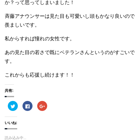
か？って思ってしまいました！
斉藤アナウンサーは見た目も可愛いし頭もかなり良いので
羨ましいです。
私からすれば憧れの女性です。
あの見た目の若さで既にベテランさんというのがすごいで
す。
これからも応援し続けます！！
共有:
ク
F
ク
リ
a
リ
ッ
c
ッ
ク
e
ク
し
b
し
いいね:
て
o
て
T
o
G
w
k
o
i
で
o
読み込み中...
t
共
g