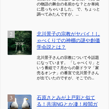
の物語の舞台の名前かな？とか単純
に思っちゃいました。 で、ちょっと
調べてみたんですが、...
北川景子の宗教がヤバイ！し
ゃべくりでの神棚の謎や創価
学会説とは？
北川景子さんの宗教について今話題
になっています。 「しゃべくり」と
いう番組で７月からの新ドラマ「家
売るオンナ」の番宣で北川景子さん
が出ていたのですが、そこでの...
石原さとみが上戸彩と似て
る！共演NGとか凄！校閲ガ