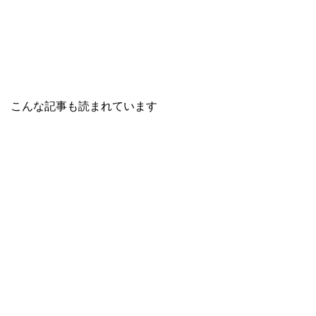
t
有
l
e
す
e
r
る
+
で
に
で
共
は
共
有
ク
有
(
リ
(
新
ッ
新
し
ク
し
い
し
い
ウ
て
ウ
ィ
く
ィ
こんな記事も読まれています
ン
だ
ン
ド
さ
ド
ウ
い
ウ
で
(
で
開
新
開
き
し
き
ま
い
ま
す
ウ
す
)
ィ
)
ン
ド
ウ
で
開
き
ま
す
)