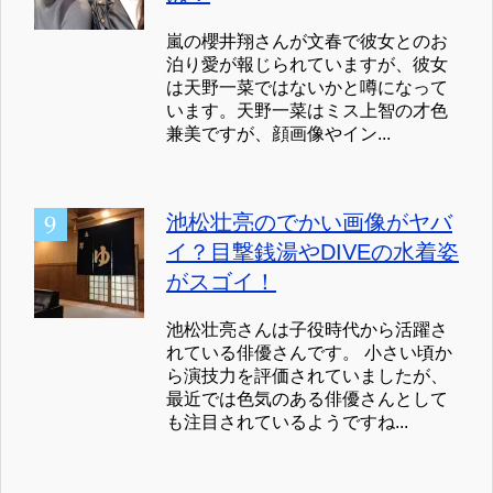
嵐の櫻井翔さんが文春で彼女とのお
泊り愛が報じられていますが、彼女
は天野一菜ではないかと噂になって
います。天野一菜はミス上智の才色
兼美ですが、顔画像やイン...
池松壮亮のでかい画像がヤバ
イ？目撃銭湯やDIVEの水着姿
がスゴイ！
池松壮亮さんは子役時代から活躍さ
れている俳優さんです。 小さい頃か
ら演技力を評価されていましたが、
最近では色気のある俳優さんとして
も注目されているようですね...