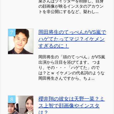
菜さんはツイッターを削除し、自身
の顔画像が映るインスタのアカウン
トを非公開にするなど、疑わし...
岡田将生のてっぺんがVS嵐で
ハゲてたってマジ？イケメン
すぎるのに！
岡田将生の「頭のてっぺん」がVS嵐
出演から注目を浴びてます。 つま
り、その・・・「ハゲてた」ので
は？とｗ イケメンの代名詞のような
岡田将生さんですから、ちょ...
櫻井翔の彼女は天野一菜？ミ
ス上智で顔画像やインスタ
は？