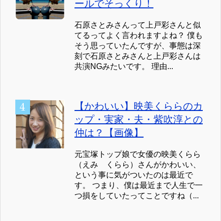
ールでそっくり！
石原さとみさんって上戸彩さんと似
てるってよく言われますよね？ 僕も
そう思っていたんですが、事態は深
刻で石原さとみさんと上戸彩さんは
共演NGみたいです。 理由...
【かわいい】映美くららのカ
ップ・実家・夫・紫吹淳との
仲は？【画像】
元宝塚トップ娘で女優の映美くらら
（えみ くらら）さんがかわいい、
という事に気がついたのは最近で
す。 つまり、僕は最近まで人生で一
つ損をしていたってことですね（...