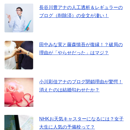
長谷川豊アナの人工透析＆レギュラーの
ブログ（削除済）の全文が凄い！
田中みな実と藤森慎吾が復縁！？破局の
理由が「やらせだった」はマジ？
小川彩佳アナのブログ閉鎖理由が驚愕！
消えたのは結婚匂わせたか？
NHKお天気キャスターになるには？女子
大生に人気の予備校って？