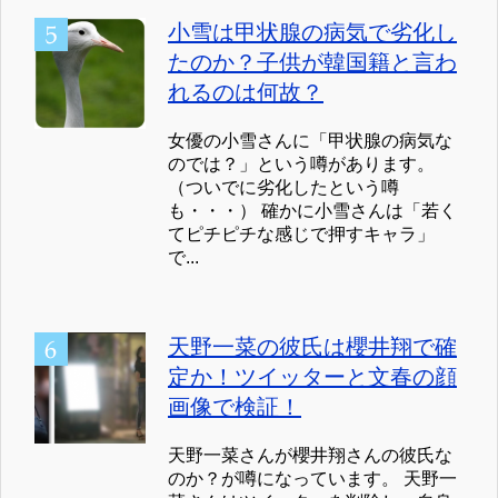
小雪は甲状腺の病気で劣化し
たのか？子供が韓国籍と言わ
れるのは何故？
女優の小雪さんに「甲状腺の病気な
のでは？」という噂があります。
（ついでに劣化したという噂
も・・・） 確かに小雪さんは「若く
てピチピチな感じで押すキャラ」
で...
天野一菜の彼氏は櫻井翔で確
定か！ツイッターと文春の顔
画像で検証！
天野一菜さんが櫻井翔さんの彼氏な
のか？が噂になっています。 天野一