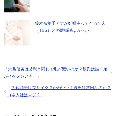
鈴木奈穂子アナが妊娠中って本当？夫
（TBS）との離婚説はガセか！
「
永島優美は父親と同じで毛が濃いのか？彼氏は誰？弟
がイケメンとも！
」
「
久代萌美はブサイク？かわいい？彼氏は常田なのか？
コネ入社はマジ？
」