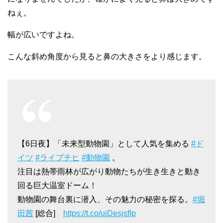
ねぇ。
幅が広いですよね。
こんな斜め角度から見ると鼻の大きさをより感じます。
【6日夜】「未来型動物園」として人気を集める
#ド
イツ
#ライプチヒ
#動物園
。
注目は熱帯雨林が広がり動物たちが生き生きと動き
回る巨大温室ドーム！
動物園の舞台裏に潜入、その魅力の秘密を探る。
#堀
田茜
[総合]
https://t.co/uiDesjsfIp