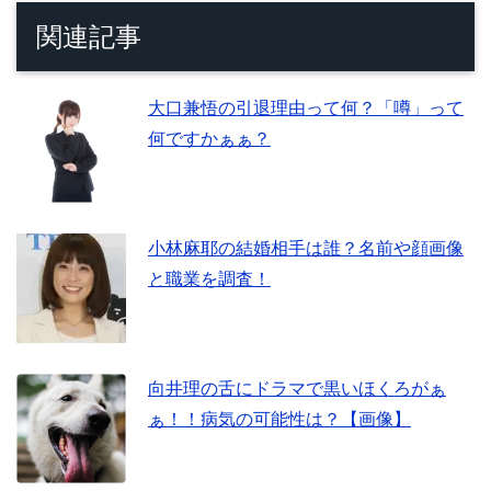
関連記事
大口兼悟の引退理由って何？「噂」って
何ですかぁぁ？
小林麻耶の結婚相手は誰？名前や顔画像
と職業を調査！
向井理の舌にドラマで黒いほくろがぁ
ぁ！！病気の可能性は？【画像】