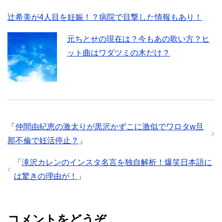
辻希美が4人目を妊娠！？病院で目撃した情報もあり！
元ちとせの現在は？今もあの歌い方？ヒ
ット曲はワダツミの木だけ？
「
仲間由紀恵の激太りが黒沢かずこに激似でワロタw旦
那不倫で妊活停止？
」
「
滝沢カレンのインスタ名言を独自解析！爆笑日本語に
は驚きの理由が！
」
コメントをどうぞ