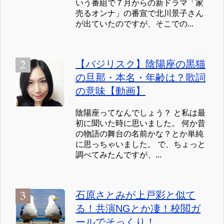
いう番組で７月からの新ドラマ「家
売るオンナ」の番宣で北川景子さん
が出ていたのですが、そこでの...
【バジリスク】陰陽座の黒猫
の旦那・本名・年齢は？歌詞
の意味【動画】
陰陽座ってなんでしょう？ と私は最
初に聞いた時に思いました。 何か昔
の物語の舞台の名前かな？とか単純
に思っちゃいました。 で、ちょっと
調べてみたんですが、...
石原さとみが上戸彩と似て
る！共演NGとか凄！校閲ガ
ールでそっくり！