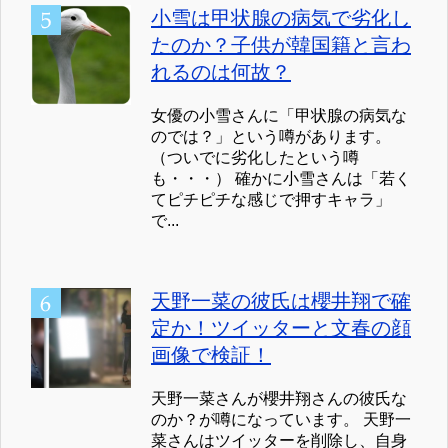
小雪は甲状腺の病気で劣化し
たのか？子供が韓国籍と言わ
れるのは何故？
女優の小雪さんに「甲状腺の病気な
のでは？」という噂があります。
（ついでに劣化したという噂
も・・・） 確かに小雪さんは「若く
てピチピチな感じで押すキャラ」
で...
天野一菜の彼氏は櫻井翔で確
定か！ツイッターと文春の顔
画像で検証！
天野一菜さんが櫻井翔さんの彼氏な
のか？が噂になっています。 天野一
菜さんはツイッターを削除し、自身