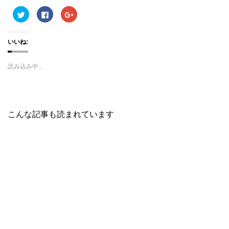
ク
F
ク
リ
a
リ
ッ
c
ッ
ク
e
ク
し
b
し
いいね:
て
o
て
T
o
G
w
k
o
i
で
o
読み込み中...
t
共
g
t
有
l
e
す
e
r
る
+
で
に
で
共
は
共
有
ク
有
(
リ
(
こんな記事も読まれています
新
ッ
新
し
ク
し
い
し
い
ウ
て
ウ
ィ
く
ィ
ン
だ
ン
ド
さ
ド
ウ
い
ウ
で
(
で
開
新
開
き
し
き
ま
い
ま
す
ウ
す
)
ィ
)
ン
ド
ウ
で
開