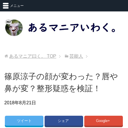
メニュー
あるマニア曰く。
TOP
芸能人
篠原涼子の顔が変わった？唇や
鼻が変？整形疑惑を検証！
2018年8月21日
芸能人
ツイート
シェア
Google+