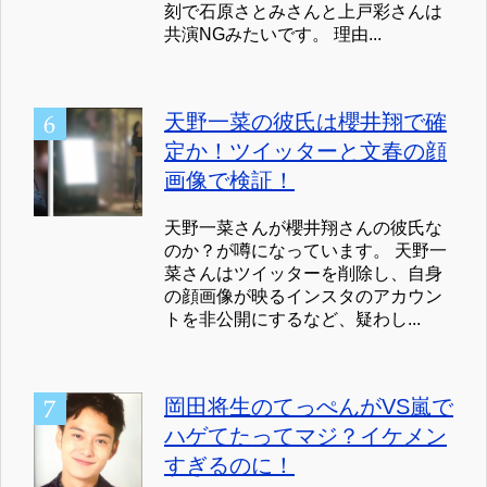
刻で石原さとみさんと上戸彩さんは
共演NGみたいです。 理由...
天野一菜の彼氏は櫻井翔で確
定か！ツイッターと文春の顔
画像で検証！
天野一菜さんが櫻井翔さんの彼氏な
のか？が噂になっています。 天野一
菜さんはツイッターを削除し、自身
の顔画像が映るインスタのアカウン
トを非公開にするなど、疑わし...
岡田将生のてっぺんがVS嵐で
ハゲてたってマジ？イケメン
すぎるのに！