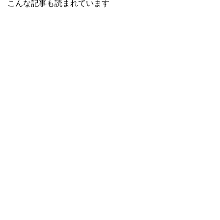
こんな記事も読まれています
ン
だ
ン
ド
さ
ド
ウ
い
ウ
で
(
で
開
新
開
き
し
き
ま
い
ま
す
ウ
す
)
ィ
)
ン
ド
ウ
で
開
き
ま
す
)