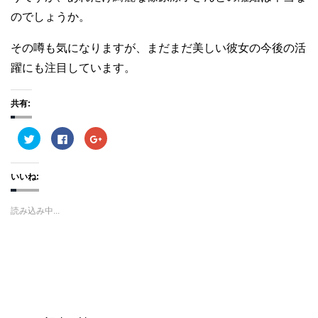
のでしょうか。
その噂も気になりますが、まだまだ美しい彼女の今後の活
躍にも注目しています。
共有:
ク
F
ク
リ
a
リ
ッ
c
ッ
ク
e
ク
し
b
し
いいね:
て
o
て
T
o
G
w
k
o
i
で
o
読み込み中...
t
共
g
t
有
l
e
す
e
r
る
+
で
に
で
共
は
共
有
ク
有
(
リ
(
新
ッ
新
し
ク
し
い
し
い
ウ
て
ウ
ィ
く
ィ