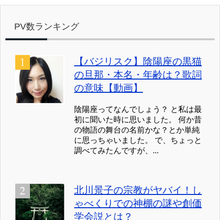
PV数ランキング
【バジリスク】陰陽座の黒猫
の旦那・本名・年齢は？歌詞
の意味【動画】
陰陽座ってなんでしょう？ と私は最
初に聞いた時に思いました。 何か昔
の物語の舞台の名前かな？とか単純
に思っちゃいました。 で、ちょっと
調べてみたんですが、...
北川景子の宗教がヤバイ！し
ゃべくりでの神棚の謎や創価
学会説とは？