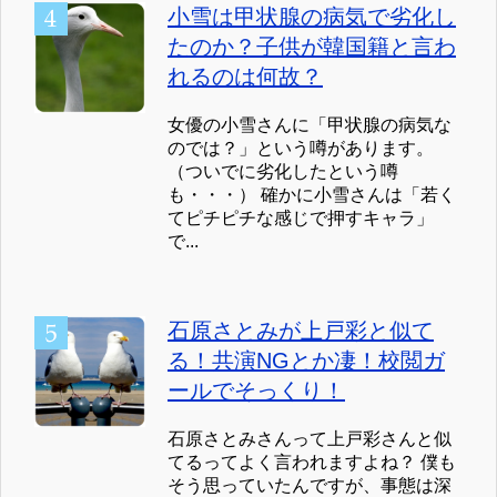
小雪は甲状腺の病気で劣化し
たのか？子供が韓国籍と言わ
れるのは何故？
女優の小雪さんに「甲状腺の病気な
のでは？」という噂があります。
（ついでに劣化したという噂
も・・・） 確かに小雪さんは「若く
てピチピチな感じで押すキャラ」
で...
石原さとみが上戸彩と似て
る！共演NGとか凄！校閲ガ
ールでそっくり！
石原さとみさんって上戸彩さんと似
てるってよく言われますよね？ 僕も
そう思っていたんですが、事態は深