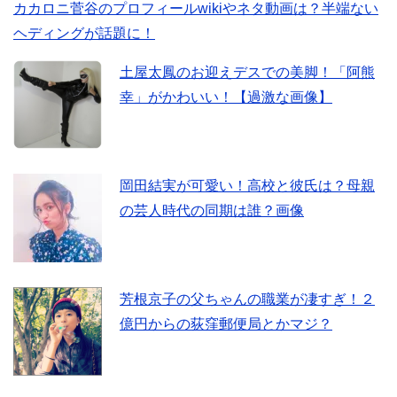
カカロニ菅谷のプロフィールwikiやネタ動画は？半端ない
ヘディングが話題に！
土屋太鳳のお迎えデスでの美脚！「阿熊
幸」がかわいい！【過激な画像】
岡田結実が可愛い！高校と彼氏は？母親
の芸人時代の同期は誰？画像
芳根京子の父ちゃんの職業が凄すぎ！２
億円からの荻窪郵便局とかマジ？