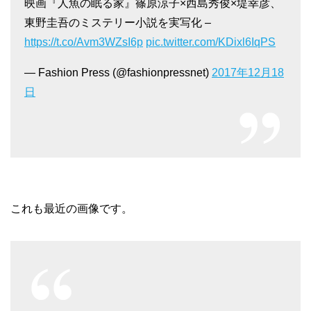
映画『人魚の眠る家』篠原涼子×西島秀俊×堤幸彦、
東野圭吾のミステリー小説を実写化 –
https://t.co/Avm3WZsI6p
pic.twitter.com/KDixl6IqPS
— Fashion Press (@fashionpressnet)
2017年12月18
日
これも最近の画像です。