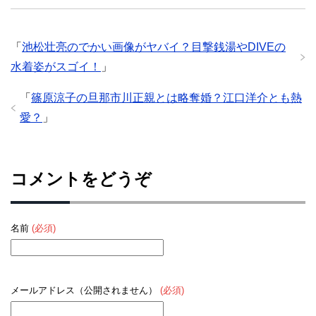
「
池松壮亮のでかい画像がヤバイ？目撃銭湯やDIVEの
水着姿がスゴイ！
」
「
篠原涼子の旦那市川正親とは略奪婚？江口洋介とも熱
愛？
」
コメントをどうぞ
名前
(必須)
メールアドレス（公開されません）
(必須)