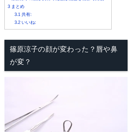
3
まとめ
3.1
共有:
3.2
いいね:
篠原涼子の顔が変わった？唇や鼻
が変？