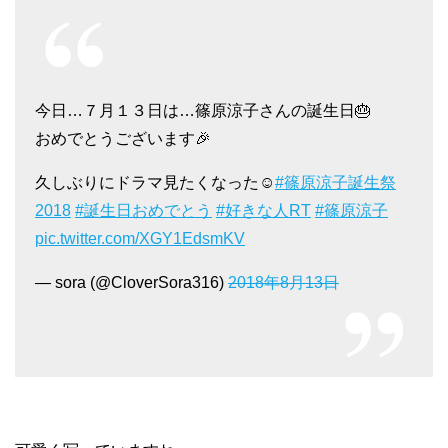
今日…７月１３日は…篠原涼子さんの誕生日🎂
おめでとうございます🎉
久しぶりにドラマ見たくなった☺️
#篠原涼子誕生祭
2018
#誕生日おめでとう
#好きな人RT
#篠原涼子
pic.twitter.com/XGY1EdsmKV
— sora (@CloverSora316)
2018年8月13日