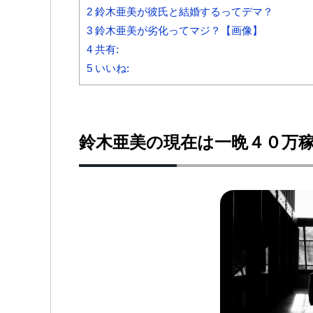
2
鈴木亜美が彼氏と結婚するってデマ？
3
鈴木亜美が劣化ってマジ？【画像】
4
共有:
5
いいね:
鈴木亜美の現在は一晩４０万稼