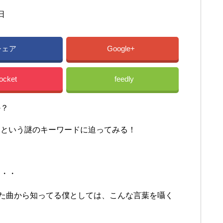
日
音楽・イベント・ファッション
シェア
Google+
ocket
feedly
か？
」という謎のキーワードに迫ってみる！
・・・
ong」といった曲から知ってる僕としては、こんな言葉を囁く