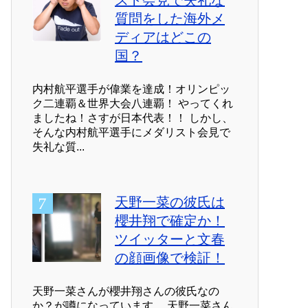
スト会見で失礼な
質問をした海外メ
ディアはどこの
国？
内村航平選手が偉業を達成！オリンピッ
ク二連覇＆世界大会八連覇！ やってくれ
ましたね！さすが日本代表！！ しかし、
そんな内村航平選手にメダリスト会見で
失礼な質...
天野一菜の彼氏は
櫻井翔で確定か！
ツイッターと文春
の顔画像で検証！
天野一菜さんが櫻井翔さんの彼氏なの
か？が噂になっています。 天野一菜さん