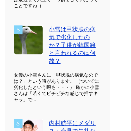
ことですね（...
小雪は甲状腺の病
気で劣化したの
か？子供が韓国籍
と言われるのは何
故？
女優の小雪さんに「甲状腺の病気なので
は？」という噂があります。 （ついでに
劣化したという噂も・・・） 確かに小雪
さんは「若くてピチピチな感じで押すキ
ャラ」で...
内村航平にメダリ