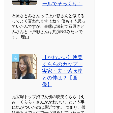
ールでそっくり！
石原さとみさんって上戸彩さんと似てる
ってよく言われますよね？ 僕もそう思っ
ていたんですが、事態は深刻で石原さと
みさんと上戸彩さんは共演NGみたいで
す。 理由...
【かわいい】映美
くららのカップ・
実家・夫・紫吹淳
との仲は？【画
像】
元宝塚トップ娘で女優の映美くらら（え
み くらら）さんがかわいい、という事
に気がついたのは最近です。 つまり、僕
は最近まで人生で一つ損をしていたって