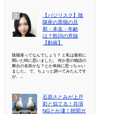
【バジリスク】陰
陽座の黒猫の旦
那・本名・年齢
は？歌詞の意味
【動画】
陰陽座ってなんでしょう？ と私は最初に
聞いた時に思いました。 何か昔の物語の
舞台の名前かな？とか単純に思っちゃい
ました。 で、ちょっと調べてみたんです
が、...
石原さとみが上戸
彩と似てる！共演
NGとか凄！校閲ガ