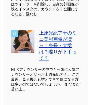
はツイッターを削除し、自身の顔画像が
映るインスタのアカウントを非公開にす
るなど、疑わし...
上原光紀アナのミ
ニ美脚画像が凄
ッ！身長・大学
は？喋りが下手っ
て？
NHKアナウンサーの中でも一気に人気ア
ナウンサーとなった上原光紀アナ。 ここ
最近、見る機会も増えてきて気になる方
は多いのではないでしょうか。 まだまだ
若い上...