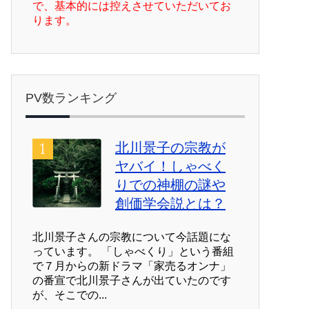
で、基本的には控えさせていただいてお
ります。
PV数ランキング
北川景子の宗教が
ヤバイ！しゃべく
りでの神棚の謎や
創価学会説とは？
北川景子さんの宗教について今話題にな
っています。 「しゃべくり」という番組
で７月からの新ドラマ「家売るオンナ」
の番宣で北川景子さんが出ていたのです
が、そこでの...