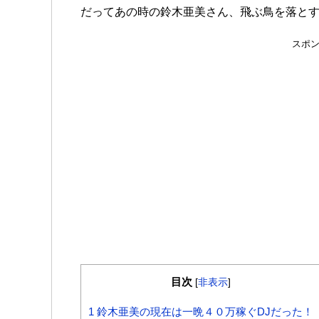
だってあの時の鈴木亜美さん、飛ぶ鳥を落と
スポ
目次
[
非表示
]
1
鈴木亜美の現在は一晩４０万稼ぐDJだった！